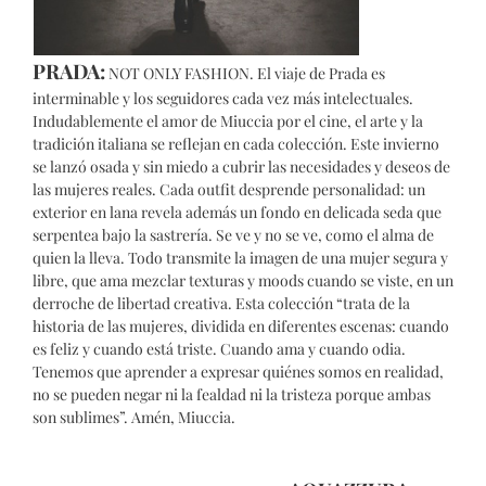
PRADA:
NOT ONLY FASHION. El viaje de Prada es
interminable y los seguidores cada vez más intelectuales.
Indudablemente el amor de Miuccia por el cine, el arte y la
tradición italiana se reflejan en cada colección. Este invierno
se lanzó osada y sin miedo a cubrir las necesidades y deseos de
las mujeres reales. Cada outfit desprende personalidad: un
exterior en lana revela además un fondo en delicada seda que
serpentea bajo la sastrería. Se ve y no se ve, como el alma de
quien la lleva. Todo transmite la imagen de una mujer segura y
libre, que ama mezclar texturas y moods cuando se viste, en un
derroche de libertad creativa. Esta colección “trata de la
historia de las mujeres, dividida en diferentes escenas: cuando
es feliz y cuando está triste. Cuando ama y cuando odia.
Tenemos que aprender a expresar quiénes somos en realidad,
no se pueden negar ni la fealdad ni la tristeza porque ambas
son sublimes”. Amén, Miuccia.