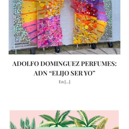
ADOLFO DOMINGUEZ PERFUMES:
ADN “ELIJO SER YO”
En [...]