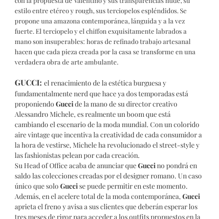
con la propuesta de Valentino y sus transparencias nude, su
estilo entre etéreo y rough, sus terciopelos espléndidos. Se
propone una amazona contemporánea, lánguida y a la vez
fuerte. El terciopelo y el chiffon exquisitamente labrados a
mano son insuperables: horas de refinado trabajo artesanal
hacen que cada pieza creada por la casa se transforme en una
verdadera obra de arte ambulante.
GUCCI:
el renacimiento de la estética burguesa y
fundamentalmente nerd que hace ya dos temporadas está
proponiendo
Gucci
de la mano de su director creativo
Alessandro Michele, es realmente un boom que está
cambiando el escenario de la moda mundial. Con un colorido
aire vintage que incentiva la creatividad de cada consumidor a
la hora de vestirse, Michele ha revolucionado el street-style y
las fashionistas pelean por cada creación.
Su Head of Office acaba de anunciar que
Gucci
no pondrá en
saldo las colecciones creadas por el designer romano. Un caso
único que solo
Gucci
se puede permitir en este momento.
Además, en el acelere total de la moda contemporánea,
Gucci
aprieta el freno y avisa a sus clientes que deberán esperar los
tres meses de rigor para acceder a los outfits propuestos en la