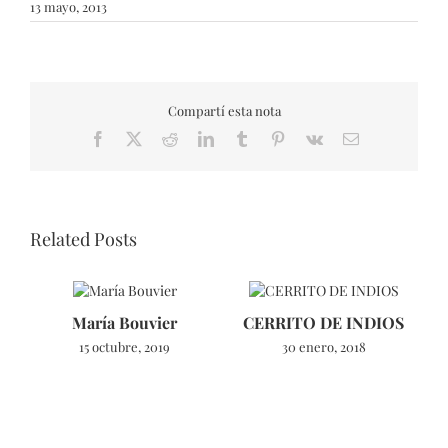
13 mayo, 2013
Compartí esta nota
Facebook
X
Reddit
LinkedIn
Tumblr
Pinterest
Vk
Email
Related Posts
María Bouvier
CERRITO DE INDIOS
T
15 octubre, 2019
30 enero, 2018