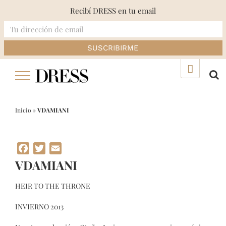
Recibí DRESS en tu email
Skip
▲
to
content
Inicio
»
VDAMIANI
Facebook
Twitter
Email
VDAMIANI
HEIR TO THE THRONE
INVIERNO 2013